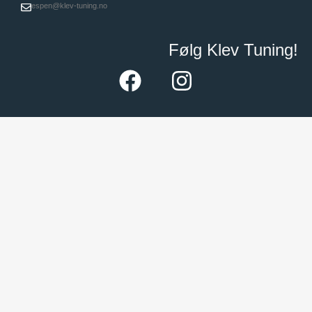
espen@klev-tuning.no
Følg Klev Tuning!