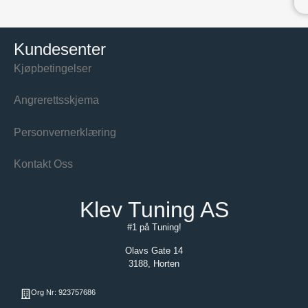
Kundesenter
Kjøpbetingelser
Angrerettsskjema
Personvernerklæring
Kontakt Oss
Klev Tuning AS
#1 på Tuning!
Olavs Gate 14
3188, Horten
Org Nr: 923757686