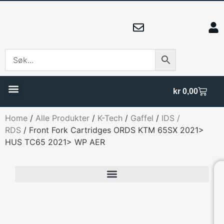
kr
0,00
Home
/
Alle Produkter
/
K-Tech
/
Gaffel
/
IDS /
RDS
/ Front Fork Cartridges ORDS KTM 65SX 2021>
HUS TC65 2021> WP AER