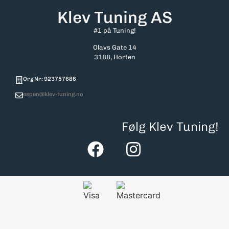
Klev Tuning AS
#1 på Tuning!
Olavs Gate 14
3188, Horten
Org Nr: 923757686
espen@klev-tuning.no
Følg Klev Tuning!