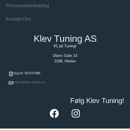
Personvernerklæring
Kontakt Oss
Klev Tuning AS
#1 på Tuning!
Olavs Gate 14
3188, Horten
Org Nr: 923757686
espen@klev-tuning.no
Følg Klev Tuning!