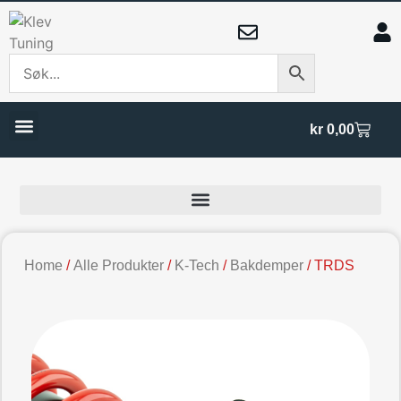
kr
0,00
Home
/
Alle Produkter
/
K-Tech
/
Bakdemper
/ TRDS