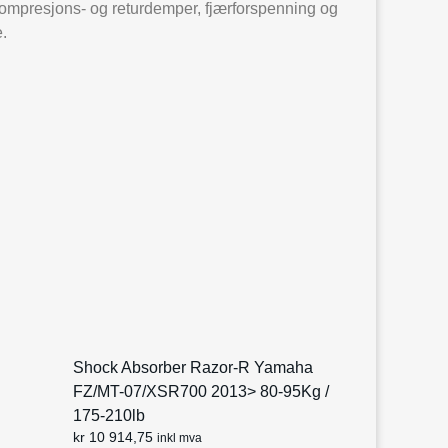
kompresjons- og returdemper, fjærforspenning og
e.
Shock Absorber Razor-R Yamaha
FZ/MT-07/XSR700 2013> 80-95Kg /
175-210lb
kr
10 914,75
inkl mva