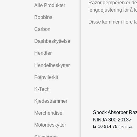
Razor demperen er des
Alle Produkter
lengdejustering for å 
Bobbins
Disse kommer i flere fa
Carbon
Dashbeskyttelse
Hendler
Hendelbeskytter
Fothvilerkit
K-Tech
Kjedestrammer
Shock Absorber Ra
Merchendise
NINJA 300 2013>
Motorbeskytter
kr
10 914,75
inkl mva