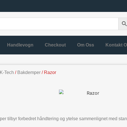
Handlevogn
Checkout
Om Oss
Kontakt 
K-Tech
/
Bakdemper
/ Razor
r tilbyr forbedret håndtering og ytelse sammenlignet med sta