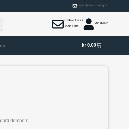
espen@klev-tuning.no
Kontakt Oss /
Min Konto
Book Time
kr
0,00
Oss
ndard dempere.