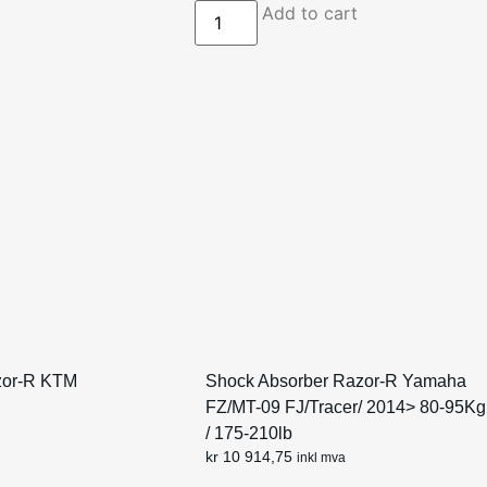
Add to cart
zor-R KTM
Shock Absorber Razor-R Yamaha
FZ/MT-09 FJ/Tracer/ 2014> 80-95Kg
/ 175-210lb
kr
10 914,75
inkl mva