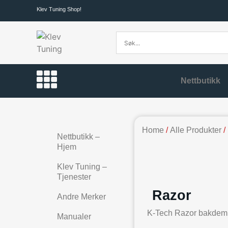
Klev Tuning Shop!
Nettbutikk
Home
/
Alle Produkter
/
Nettbutikk –
Hjem
Klev Tuning –
Tjenester
Razor
Andre Merker
K-Tech Razor bakdempe
Manualer