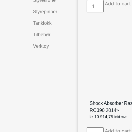
Styrekrone
Add to cart
Styrepinner
Tanklokk
Tilbehør
Verktøy
Shock Absorber Ra
RC390 2014>
kr
10 914,75
inkl mva
Add to cart