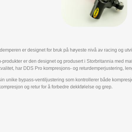
peren er designet for bruk på høyeste nivå av racing og utvikl
produkter er den designet og produsert i Storbritannia med mate
valitet, har DDS Pro kompresjons- og returdemperjustering, len
n unike bypass-ventiljustering som kontrollerer både kompresjo
 kompresjon og retur for å forbedre dekkfølelse og grep.