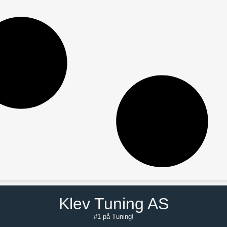
Klev Tuning AS
#1 på Tuning!