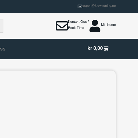
espen@klev-tuning.no
Kontakt Oss /
Min Konto
Book Time
kr
0,00
Oss