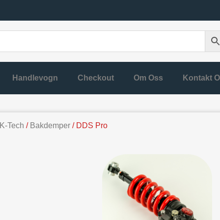
Handlevogn
Checkout
Om Oss
Kontakt 
K-Tech
/
Bakdemper
/ DDS Pro